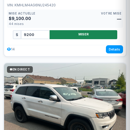
VIN: KMHLM4AG6NU245420
MISE ACTUELLE
VOTRE MISE
$9,100.00
—
44
mises
$
MISER
14
Détails
EN DIRECT