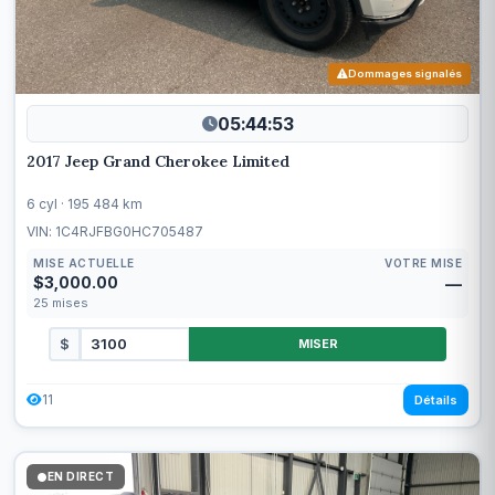
Dommages signalés
05:44:50
2017 Jeep Grand Cherokee Limited
6 cyl · 195 484 km
VIN: 1C4RJFBG0HC705487
MISE ACTUELLE
VOTRE MISE
$3,000.00
—
25
mises
$
MISER
11
Détails
EN DIRECT