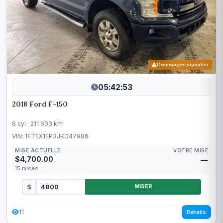
Dommages signalés
05:42:50
2018 Ford F-150
6 cyl · 211 603 km
VIN: 1FTEX1EP3JKD47986
MISE ACTUELLE
VOTRE MISE
$4,700.00
—
15
mises
$
MISER
11
Détails