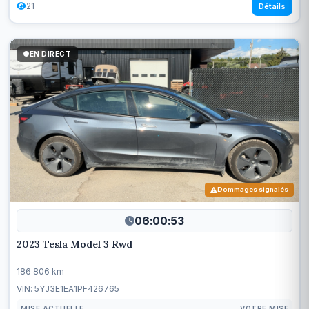
21
Détails
EN DIRECT
Dommages signalés
06:00:50
2023 Tesla Model 3 Rwd
186 806 km
VIN: 5YJ3E1EA1PF426765
MISE ACTUELLE
VOTRE MISE