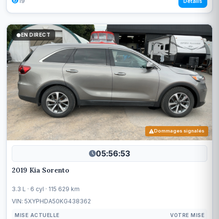
19
Détails
EN DIRECT
Dommages signalés
05:56:50
2019 Kia Sorento
3.3 L · 6 cyl · 115 629 km
VIN: 5XYPHDA50KG438362
MISE ACTUELLE
VOTRE MISE