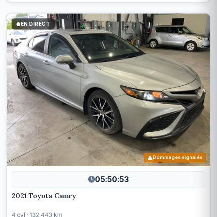
EN DIRECT
Dommages signalés
05:50:50
2021 Toyota Camry
4 cyl · 132 443 km