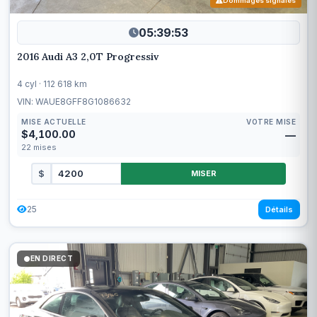
Dommages signalés
05:39:50
2016 Audi A3 2,0T Progressiv
4 cyl · 112 618 km
VIN: WAUE8GFF8G1086632
MISE ACTUELLE
VOTRE MISE
$4,100.00
—
22
mises
$
MISER
25
Détails
EN DIRECT