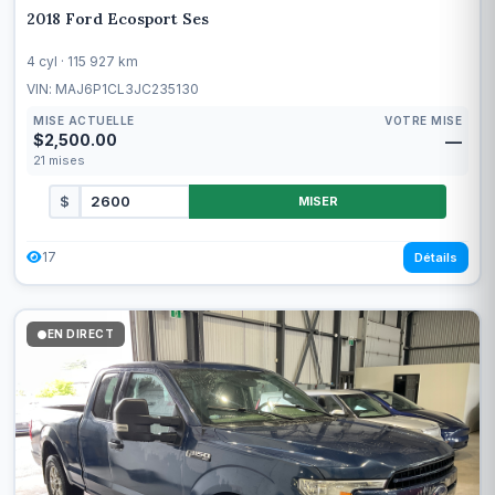
2018 Ford Ecosport Ses
4 cyl · 115 927 km
VIN: MAJ6P1CL3JC235130
MISE ACTUELLE
VOTRE MISE
$2,500.00
—
21
mises
$
MISER
17
Détails
EN DIRECT