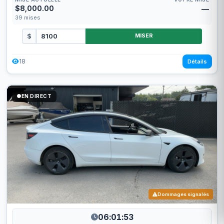
$8,000.00
—
39
mises
$
MISER
18
Détails
EN DIRECT
Dommages signalés
06:01:50