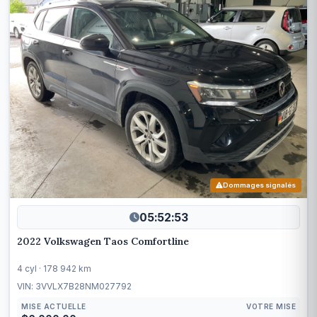
Dommages signalés
05:52:50
2022 Volkswagen Taos Comfortline
4 cyl · 178 942 km
VIN: 3VVLX7B28NM027792
MISE ACTUELLE
VOTRE MISE