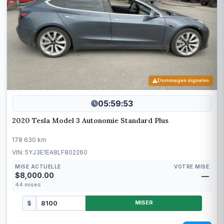
Dommages signalés
05:59:50
2020 Tesla Model 3 Autonomie Standard Plus
178 630 km
VIN: 5YJ3E1EA8LF802260
MISE ACTUELLE
VOTRE MISE
$8,000.00
—
44
mises
$
MISER