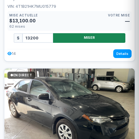
VIN: 4T1B21HK7MU015779
MISE ACTUELLE
VOTRE MISE
$13,100.00
—
62
mises
$
MISER
14
Détails
EN DIRECT