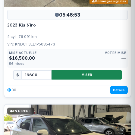
Dommages signalés
05:46:50
2023 Kia Niro
4 cyl · 76 091 km
VIN: KNDCT3LE1P5085473
MISE ACTUELLE
VOTRE MISE
$16,500.00
—
56
mises
$
MISER
30
Détails
EN DIRECT