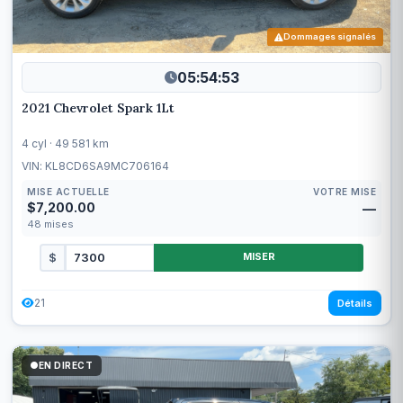
Dommages signalés
05:54:50
2021 Chevrolet Spark 1Lt
4 cyl · 49 581 km
VIN: KL8CD6SA9MC706164
MISE ACTUELLE
VOTRE MISE
$7,200.00
—
48
mises
$
MISER
21
Détails
EN DIRECT