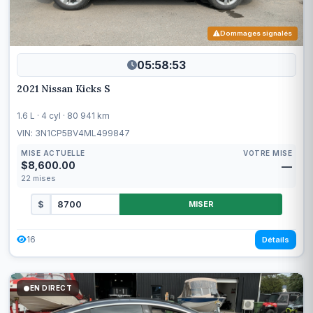
Dommages signalés
05:58:50
2021 Nissan Kicks S
1.6 L · 4 cyl · 80 941 km
VIN: 3N1CP5BV4ML499847
MISE ACTUELLE
VOTRE MISE
$8,600.00
—
22
mises
$
MISER
16
Détails
EN DIRECT