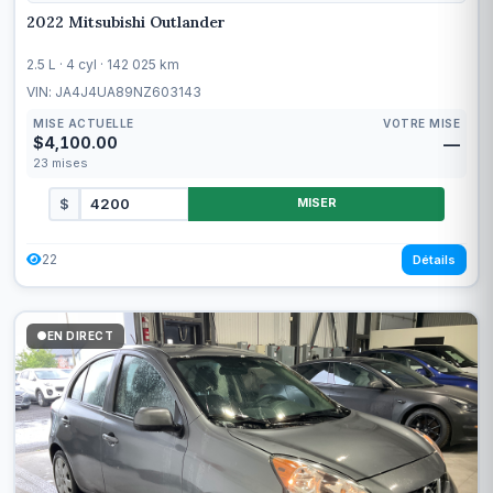
2022 Mitsubishi Outlander
2.5 L · 4 cyl · 142 025 km
VIN: JA4J4UA89NZ603143
MISE ACTUELLE
VOTRE MISE
$4,100.00
—
23
mises
$
MISER
22
Détails
EN DIRECT