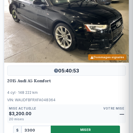
Dommages signalés
05:40:50
2015 Audi A5 Komfort
4 cyl · 148 222 km
VIN: WAUDFBFRXFA048364
MISE ACTUELLE
VOTRE MISE
$3,200.00
—
20
mises
$
MISER