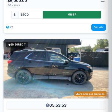
$6,000.00
—
36
mises
$
MISER
22
Détails
EN DIRECT
Dommages signalés
05:53:50