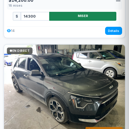
$14,200.00
—
18
mises
$
MISER
14
Détails
EN DIRECT