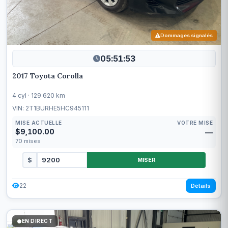
Dommages signalés
05:51:50
2017 Toyota Corolla
4 cyl · 129 620 km
VIN: 2T1BURHE5HC945111
MISE ACTUELLE
VOTRE MISE
$9,100.00
—
70
mises
$
MISER
22
Détails
EN DIRECT