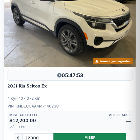
Dommages signalés
05:47:50
2021 Kia Seltos Ex
4 cyl · 107 372 km
VIN: KNDEUCAA4M7146238
MISE ACTUELLE
VOTRE MISE
$12,200.00
—
87
mises
$
MISER