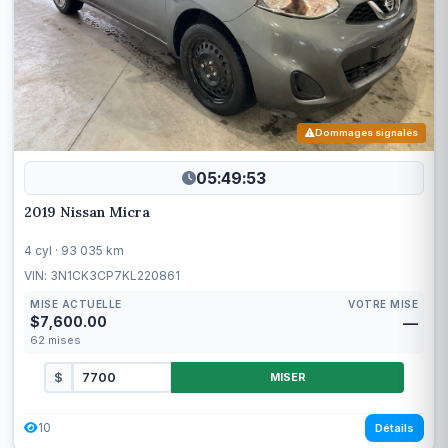
Dommages signalés
05:49:50
2019 Nissan Micra
4 cyl · 93 035 km
VIN: 3N1CK3CP7KL220861
MISE ACTUELLE
VOTRE MISE
$7,600.00
—
62
mises
$
MISER
10
Détails