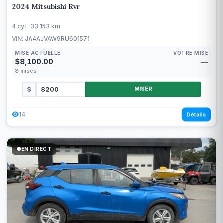
2024 Mitsubishi Rvr
4 cyl · 33 153 km
VIN: JA4AJVAW9RU601571
MISE ACTUELLE
VOTRE MISE
$8,100.00
—
8
mises
$
MISER
14
Détails
EN DIRECT