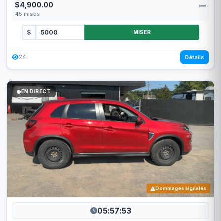
$4,900.00
—
45
mises
$
MISER
24
Détails
EN DIRECT
Dommages signalés
05:57:50