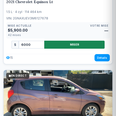
2021 Chevrolet Equinox Lt
1.5 L · 4 cyl · 114 464 km
VIN: 2GNAXUEV3M6127678
MISE ACTUELLE
VOTRE MISE
$5,900.00
—
42
mises
$
MISER
15
Détails
EN DIRECT