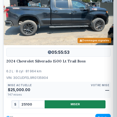
Dommages signalés
05:55:50
2024 Chevrolet Silverado 1500 Lt Trail Boss
6.2 L · 8 cyl · 81 964 km
VIN: 3GCUDFEL9RG135904
MISE ACTUELLE
VOTRE MISE
$25,000.00
—
147
mises
$
MISER