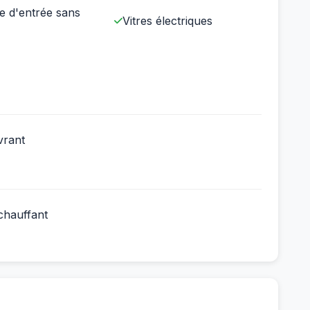
e d'entrée sans
Vitres électriques
vrant
chauffant