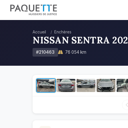
Accueil
Enchères
NISSAN SENTRA 202
#210463
76 054 km