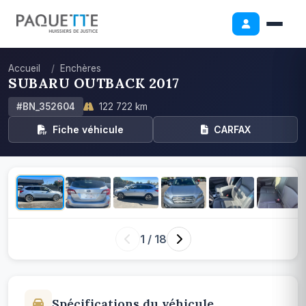
Accueil
Enchères
SUBARU OUTBACK 2017
#BN_352604
122 722 km
Fiche véhicule
CARFAX
1
/ 18
Spécifications du véhicule